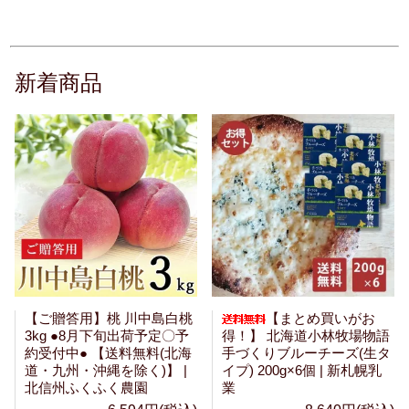
新着商品
【ご贈答用】桃 川中島白桃
【まとめ買いがお
3kg ●8月下旬出荷予定〇予
得！】 北海道小林牧場物語
約受付中● 【送料無料(北海
手づくりブルーチーズ(生タ
道・九州・沖縄を除く)】 |
イプ) 200g×6個 | 新札幌乳
北信州ふくふく農園
業