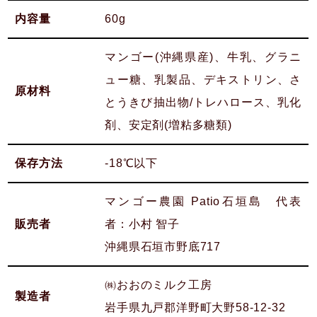
内容量
60g
マンゴー(沖縄県産)、牛乳、グラニ
ュー糖、乳製品、デキストリン、さ
原材料
とうきび抽出物/トレハロース、乳化
剤、安定剤(増粘多糖類)
保存方法
-18℃以下
マンゴー農園 Patio石垣島 代表
販売者
者：小村 智子
沖縄県石垣市野底717
㈱おおのミルク工房
製造者
岩手県九戸郡洋野町大野58-12-32