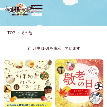
ログイン
TOP
>
その他
全 [3] 中 [1-3] を表示しています