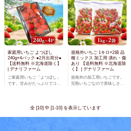
家庭用いちご よつぼし
規格外いちご 1キロ×2袋 品
240g×4パック ●2月出荷分●
種ミックス 加工用 潰れ・傷
【送料無料 ※北海道除く】
あり 【送料無料 ※北海道除
| デナリファーム
く】 | デナリファーム
ご家庭用いちご「よつぼし」
規格外の加工用いちごです。
です。甘みがたっぷりでコク
完熟いちごなので美味しさは
のある味わい。完熟いちごな
絶品。
ので美味しさは絶品です。2
月中に出荷します。
全 [10] 中 [1-10] を表示しています