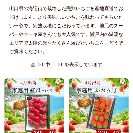
山口県の海辺街で栽培した完熟いちごを産地直送でお
届けします。より美味しいいちごを味わってもらいた
い一心で、完熟収穫にこだわっています。地元のスー
パーやケーキ屋さんでも大人気です。瀬戸内の温暖な
エリアで太陽の光をたくさん浴びたいちごを、どうぞ
ご賞味ください。
全 [10] 中 [1-10] を表示しています